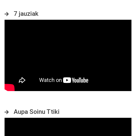
7 jauziak
Aupa Soinu Ttiki