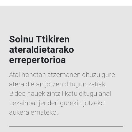
Soinu Ttikiren
ateraldietarako
errepertorioa
Atal honetan atzemanen dituzu gure
ateraldietan jotzen ditugun zatiak.
Bideo hauek zintzilikatu ditugu ahal
bezainbat jenderi gurekin jotzeko
aukera emateko.