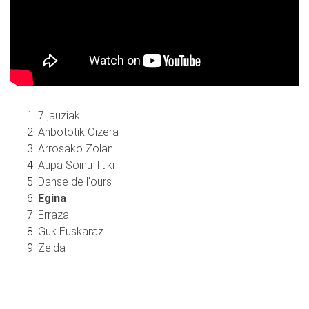
7 jauziak
Anbototik Oizera
Arrosako Zolan
Aupa Soinu Ttiki
Danse de l'ours
Egina
Erraza
Guk Euskaraz
Zelda