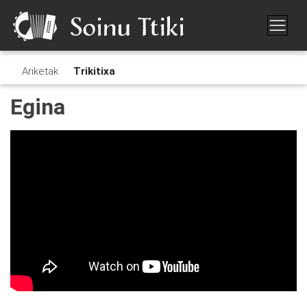
Ariketak
Trikitixa
Egina